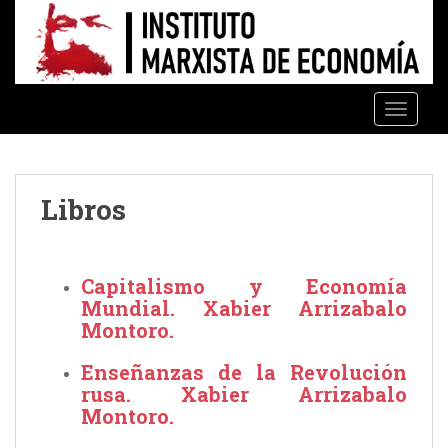
S
k
i
p
t
TOGGLE
o
m
a
i
Libros
n
c
o
Capitalismo y Economía
n
Mundial. Xabier Arrizabalo
t
Montoro.
e
n
Enseñanzas de la Revolución
t
rusa. Xabier Arrizabalo
Montoro.